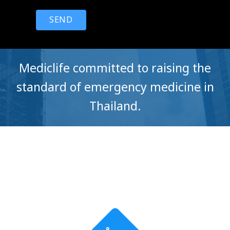
SEND
Mediclife committed to raising the
standard of emergency medicine in
Thailand.