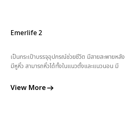
Emerlife 2
เป็นกระเป๋าบรรจุอุปกรณ์ช่วยชีวิต มีสายสะพายหลัง
มีหูหิ้ว สามารถหิ้วได้ทั้งในแนวตั้งและแนวนอน มี
ความแข็งแรงทนทาน กันกระแทก สะดวกในการ
เคลื่อนย้าย
View More