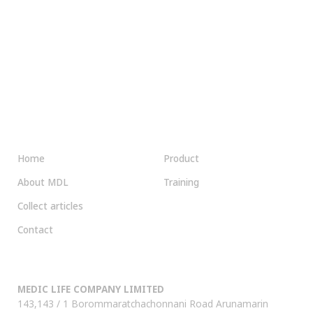
MENU
OUR SERVICE
Home
Product
About MDL
Training
Collect articles
Contact
CONTACT US
MEDIC LIFE COMPANY LIMITED
143,143 / 1 Borommaratchachonnani Road Arunamarin