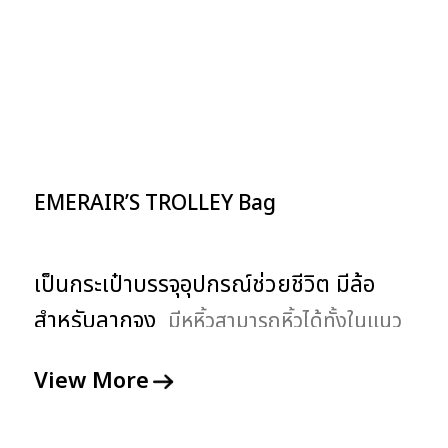
EMERAIR’S TROLLEY Bag
เป็นกระเป๋าบรรจุอุปกรณ์ช่วยชีวิต มีล้อ
สำหรับลากจูง
มีหูหิ้วสามารถหิ้วได้ทั้งในแนว
ตั้งและแนวนอน มีความแข็งแรงทนทาน กัน
View More
กระแทก สะดวกในการเคลื่อนย้าย