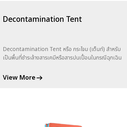
1:2005+AMD1:2012 , IEC 60601-1-12-
clause 10.1.2 รับประกันคุณภาพจากการใช้งานปกติระยะ
Decontamination Tent
เวลา 1 ปี นับจากวันที่ส่งสินค้า
Decontamination Tent หรือ กระโจม (เต็นท์) สำหรับ
เป็นพื้นที่ชำระล้างสารเคมีหรือสารปนเปื้อนในกรณีฉุกเฉิน
ออกแบบสำหรับผู้ได้รับสารเคมีส่วนบุคคล มีลักษณะ
โครงสร้างเป็นท่ออัดอากาศซึ่งจะแข็งตัวเป็นโครงเมื่ออัด
View More
อากาศเข้า สามารถพับเก็บได้ เพื่อสะดวกต่อการเคลื่อนย้าย
ผลิตจากวัสดุ PVC-Coated polyester fabric มีความ
แข็งแรงทนทานทนต่อสภาวะแวดล้อม เชื้อรา และสารเคมี
มีน้ำหนักไม่เกิน 50 กิโลกรัม ขนาด 2 × 2 × 2.4 M
มาตรฐาน : ISO 14001 : 2004 ISO 9001 : 2015