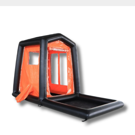
เสมหะ เครื่องให้สารละลายทางหลอดเลือดดำ เสาน้ำเกลือ
รวมถึงถังออกซิเจนในระหว่างเคลื่อนย้ายผู้ป่วยฉุกเฉินและ
วิกฤต 1.สามารถถอดประกอบกับเปลหาม เปลตะกร้า
2.เมื่อติดตั้งกับเปลหาม หรือเปลตะกร้าอุปกรณ์ดังกล่าวจะ
ติดตั้งลักษณะครอบอยู่เหนือผู้ป่วย 3.สามารถติดตั้ง
เครื่องมือแพทย์ ได้ทั้งด้านบน (Top-mount) และด้าน
ข้าง (Side-mount) ของอุปกรณ์ยึดตรึง 4.สามารถถอด
ประกอบอุปกรณ์ยึดตรึงเครื่องมือแพทย์กับเปลหามได้โดย
ไม่ต้องใช้อุปกรณ์เพิ่มเติมและสามารถปรับชั้นวางอุปกรณ์
ได้ตามขนาดความกว้างของเปลหามหรือ เปลตะกร้า 5.มี
สลักยึดและสายรัด ในจุดต่างๆ เพื่อความมั่นคงแข็งแรง
6.สามารถใช้ในการเคลื่อนย้ายผู้ป่วยได้ทั้งทางบก เช่น บน
รถพยาบาล และทางอากาศยาน เช่น เฮลิคอปเตอร์และ
เครื่องบินได้ 7.สินค้าได้รับรองมาตรฐานความปลอดภัย
และประสิทธิภาพทางการแพทย์ IEC 60601-